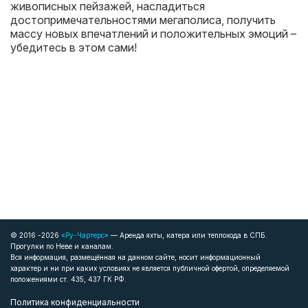
живописных пейзажей, насладиться
достопримечательностями мегаполиса, получить
массу новых впечатлений и положительных эмоций –
убедитесь в этом сами!
© 2016 -2026
«Ру-Чартерс»
— Аренда яхты, катера или теплохода в СПБ.
Прогулки по Неве и каналам.
Вся информация, размещённая на данном сайте, носит информационный
характер и ни при каких условиях не является публичной офертой, определяемой
положениями ст. 435, 437 ГК РФ.
Политика конфиденциальности